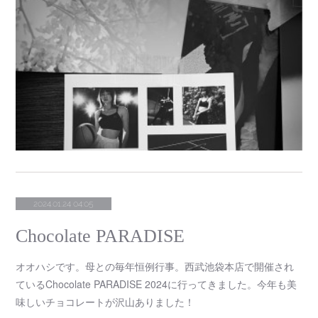
2024.01.24 04:05
Chocolate PARADISE
オオハシです。母との毎年恒例行事。西武池袋本店で開催され
ているChocolate PARADISE 2024に行ってきました。今年も美
味しいチョコレートが沢山ありました！