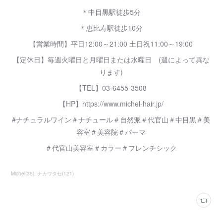
＊中目黒駅徒歩5分
＊恵比寿駅徒歩10分
【営業時間】平日12:00～21:00 土日祝11:00～19:00
【定休日】毎週火曜日と月曜日または水曜日 (週によって異な
ります)
【TEL】03-6455-3508
【HP】https://www.michel-hair.jp/
#ナチュラルワイン＃ナチュール＃自然派＃代官山＃中目黒＃美
容室＃美容院＃パーマ
＃代官山美容室＃カラー＃フレンチシック
Michel
(
35
)
ナカワタセ
(
121
)