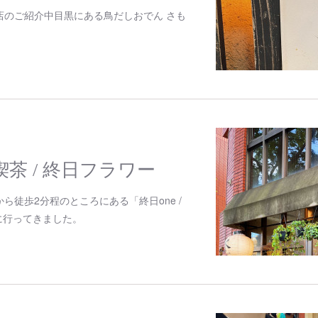
店のご紹介中目黒にある鳥だしおでん さも
日喫茶 / 終日フラワー
ら徒歩2分程のところにある「終日one /
」に行ってきました。