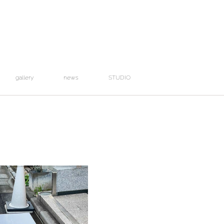
gallery
news
STUDIO