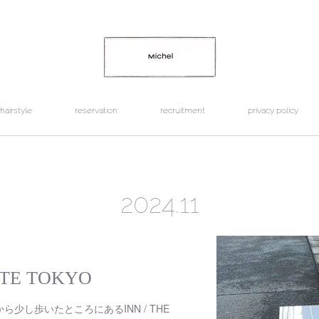
hairstyle
reservation
recruitment
privacy policy
2024
.
11
TTE TOKYO
少し歩いたところにあるINN / THE