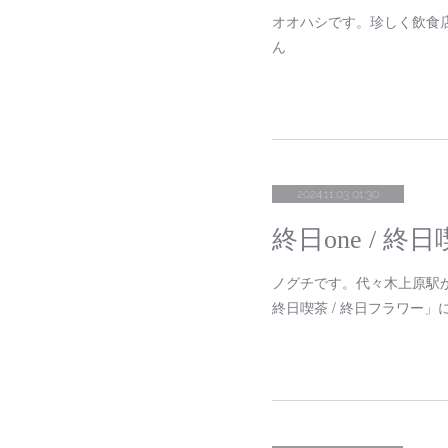
オオハシです。珍しく飲食
ん
2024.11.03 01:30
終日one / 終
ノグチです。代々木上原駅か
終日喫茶 / 終日フラワー