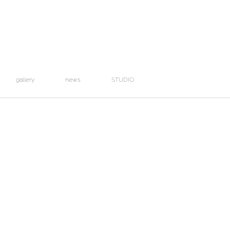
gallery
news
STUDIO