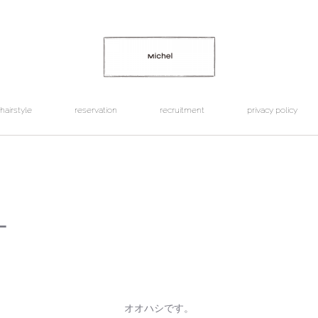
hairstyle
reservation
recruitment
privacy policy
ー
オオハシです。