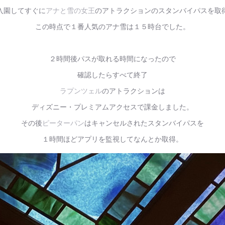
入園してすぐに
アナと雪の女王
のアトラクションのスタンバイパスを取
この時点で１番人気のアナ雪は１５時台でした。
２時間後パスが取れる時間になったので
確認したらすべて終了
ラプンツェル
のアトラクションは
ディズニー・プレミアムアクセスで課金しました。
その後
ピーターパン
はキャンセルされたスタンバイパスを
１時間ほどアプリを監視してなんとか取得。