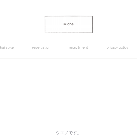
hairstyle
reservation
recruitment
privacy policy
ウエノです。