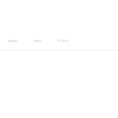
gallery
news
STUDIO