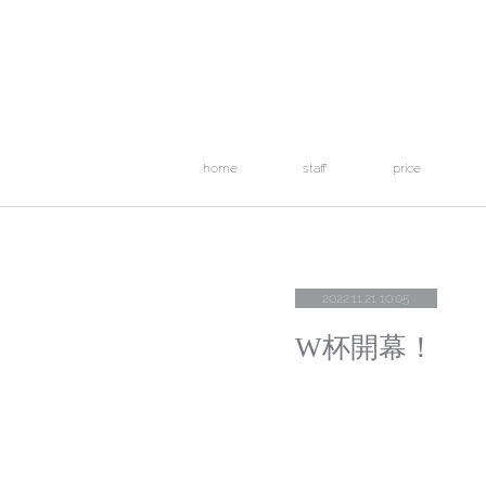
home
staff
price
2022.11.21 10:05
W杯開幕！