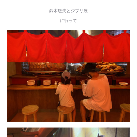
鈴木敏夫とジブリ展
に行って