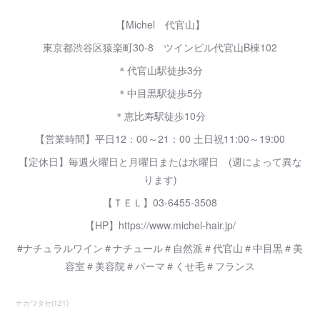
【Michel 代官山】
東京都渋谷区猿楽町30-8 ツインビル代官山B棟102
＊代官山駅徒歩3分
＊中目黒駅徒歩5分
＊恵比寿駅徒歩10分
【営業時間】平日12：00～21：00 土日祝11:00～19:00
【定休日】毎週火曜日と月曜日または水曜日 (週によって異な
ります)
【ＴＥＬ】03-6455-3508
【HP】https://www.michel-hair.jp/
#ナチュラルワイン＃ナチュール＃自然派＃代官山＃中目黒＃美
容室＃美容院＃パーマ＃くせ毛＃フランス
ナカワタセ
(
121
)