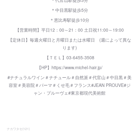
＊代官山駅徒歩3分
＊中目黒駅徒歩5分
＊恵比寿駅徒歩10分
【営業時間】平日12：00～21：00 土日祝11:00～19:00
【定休日】毎週火曜日と月曜日または水曜日 (週によって異な
ります)
【ＴＥＬ】03-6455-3508
【HP】https://www.michel-hair.jp/
#ナチュラルワイン＃ナチュール＃自然派＃代官山＃中目黒＃美
容室＃美容院＃パーマ＃くせ毛＃フランス#JEAN PROUVE#ジ
ャン・プルーヴェ#東京都現代美術館
ナカワタセ
(
121
)