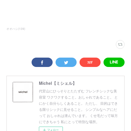
オオハシ
(
139
)
Michel【ミシェル】
代官山にひっそりとたたずむ フレンチシックな美
容室 ワクワクすること。おしゃれであること。 と
にかく自分らしくあること。 ただし、 目的はでき
る限りシックに見せること。 シンプルなヘアにだ
って おしゃれは潜んでいます。 くせ毛だって味方
にできちゃう 私にとって特別な場所。
フォロー