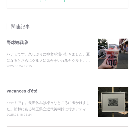
関連記事
野球観戦⑧
ハナミです。久しぶりに神宮球場へ行きました。夏
になるとさらにグルメに気合をいれるヤクルト。…
2025.08.24 02:15
vacances d'été
ハナミです。長期休みは様々なところに出かけまし
た。浦和にある埼玉県立近代美術館に行きアティ…
2025.08.18 03:24