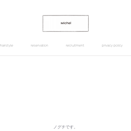
hairstyle
reservation
recruitment
privacy policy
ノグチです。