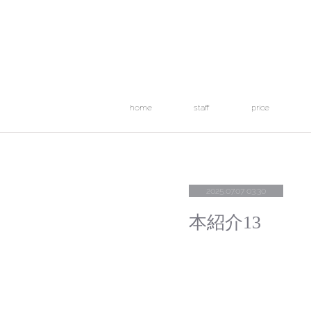
home
staff
price
2025.07.07 03:30
本紹介13