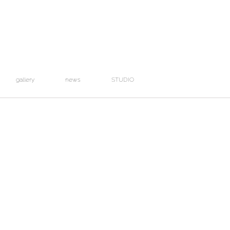
gallery
news
STUDIO