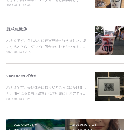
2025.08.31 09:00
野球観戦⑧
ハナミです。久しぶりに神宮球場へ行きました。夏
になるとさらにグルメに気合をいれるヤクルト。…
2025.08.24 02:15
vacances d'été
ハナミです。長期休みは様々なところに出かけまし
た。浦和にある埼玉県立近代美術館に行きアティ…
2025.08.18 03:24
2025.04.10 04:54
2025.04.06 01:54
本紹介⑦
ヘアスタイル