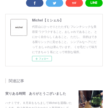
Michel【ミシェル】
代官山にひっそりとたたずむ フレンチシックな美
容室 ワクワクすること。おしゃれであること。 と
にかく自分らしくあること。 ただし、 目的はでき
る限りシックに見せること。 シンプルなヘアにだ
って おしゃれは潜んでいます。 くせ毛だって味方
にできちゃう 私にとって特別な場所。
フォロー
関連記事
実りある時間 ありがとうございました
ハナミです。８月末をもちましてMichelを退職いた
します。約２年半ナカワタセのもと美容師として…