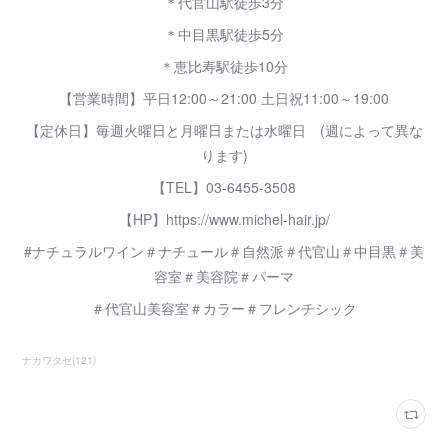
＊代官山駅徒歩3分
＊中目黒駅徒歩5分
＊恵比寿駅徒歩10分
【営業時間】平日12:00～21:00 土日祝11:00～19:00
【定休日】毎週火曜日と月曜日または水曜日 (週によって異な
ります)
【TEL】03-6455-3508
【HP】https://www.michel-hair.jp/
#ナチュラルワイン＃ナチュール＃自然派＃代官山＃中目黒＃美
容室＃美容院＃パーマ
＃代官山美容室＃カラー＃フレンチシック
ナカワタセ
(
121
)