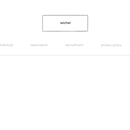
hairstyle
reservation
recruitment
privacy policy