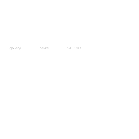
gallery
news
STUDIO