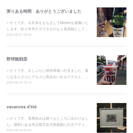
実りある時間 ありがとうございました
ハナミです。８月末をもちましてMichelを退職いた
します。約２年半ナカワタセのもと美容師として…
2025.08.31 09:00
野球観戦⑧
ハナミです。久しぶりに神宮球場へ行きました。夏
になるとさらにグルメに気合をいれるヤクルト。…
2025.08.24 02:15
vacances d'été
ハナミです。長期休みは様々なところに出かけまし
た。浦和にある埼玉県立近代美術館に行きアティ…
2025.08.18 03:24