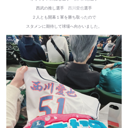
西武の推し選手
西川愛也
選手
２人とも開幕１軍を勝ち取ったので
スタメンに期待して球場へ向かいました。