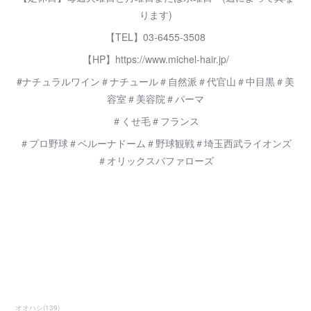
ります)
【TEL】03-6455-3508
【HP】https://www.michel-hair.jp/
#ナチュラルワイン＃ナチュール＃自然派＃代官山＃中目黒＃美
容室＃美容院＃パーマ
＃くせ毛＃フランス
＃プロ野球＃ベルーナドーム＃野球観戦＃埼玉西武ライオンズ
＃オリックスバファローズ
オオハシ
(
139
)