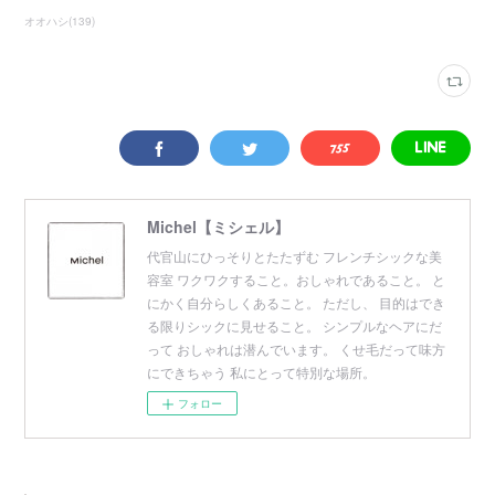
オオハシ
(
139
)
Michel【ミシェル】
代官山にひっそりとたたずむ フレンチシックな美
容室 ワクワクすること。おしゃれであること。 と
にかく自分らしくあること。 ただし、 目的はでき
る限りシックに見せること。 シンプルなヘアにだ
って おしゃれは潜んでいます。 くせ毛だって味方
にできちゃう 私にとって特別な場所。
フォロー