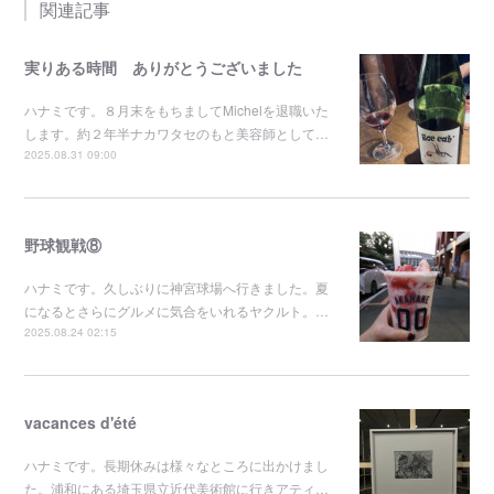
関連記事
実りある時間 ありがとうございました
ハナミです。８月末をもちましてMichelを退職いた
します。約２年半ナカワタセのもと美容師として…
2025.08.31 09:00
野球観戦⑧
ハナミです。久しぶりに神宮球場へ行きました。夏
になるとさらにグルメに気合をいれるヤクルト。…
2025.08.24 02:15
vacances d'été
ハナミです。長期休みは様々なところに出かけまし
た。浦和にある埼玉県立近代美術館に行きアティ…