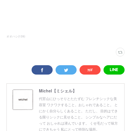
オオハシ
(
139
)
Michel【ミシェル】
代官山にひっそりとたたずむ フレンチシックな美
容室 ワクワクすること。おしゃれであること。 と
にかく自分らしくあること。 ただし、 目的はでき
る限りシックに見せること。 シンプルなヘアにだ
って おしゃれは潜んでいます。 くせ毛だって味方
にできちゃう 私にとって特別な場所。