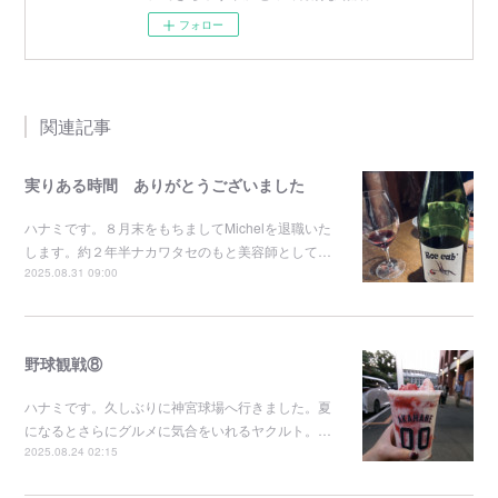
フォロー
関連記事
実りある時間 ありがとうございました
ハナミです。８月末をもちましてMichelを退職いた
します。約２年半ナカワタセのもと美容師として…
2025.08.31 09:00
野球観戦⑧
ハナミです。久しぶりに神宮球場へ行きました。夏
になるとさらにグルメに気合をいれるヤクルト。…
2025.08.24 02:15