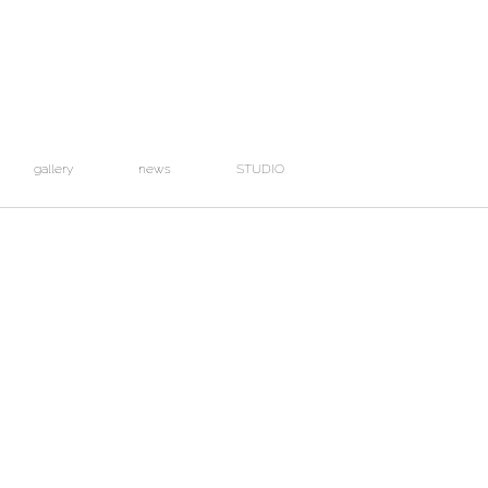
gallery
news
STUDIO