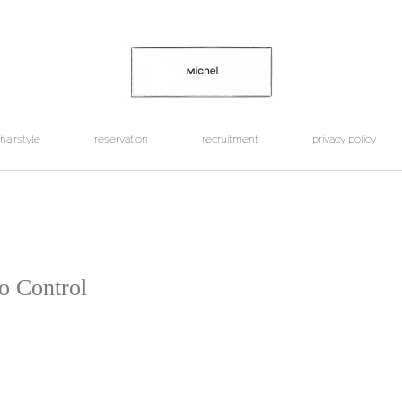
hairstyle
reservation
recruitment
privacy policy
o Control