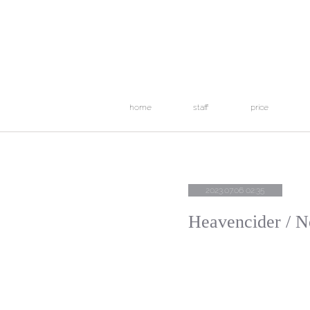
home
staff
price
2023.07.06 02:35
Heavencider / N