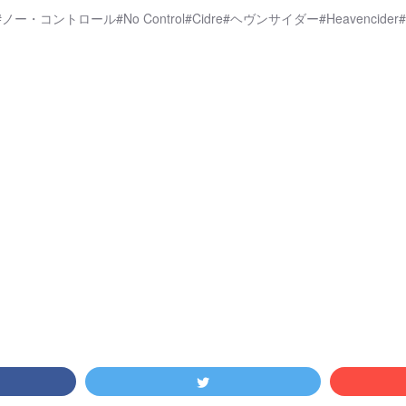
ノー・コントロール#No Control#Cidre#ヘヴンサイダー#Heavencide