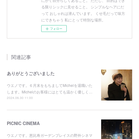
にかく自分らしくあること。 ただし、 目的はでき
る限りシックに見せること。 シンプルなヘアにだ
って おしゃれは潜んでいます。 くせ毛だって味方
にできちゃう 私にとって特別な場所。
フォロー
関連記事
ありがとうございました
ウエノです。６月末をもちましてMichelを退職いた
します。Michelのお客様にはとても温かく優しく…
2024.06.30 11:00
PICNIC CINEMA
ウエノです。恵比寿ガーデンプレイスの野外シネマ