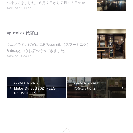
へ行ってきました。６月７日から７月１５日の金…
2024.06.24 12:00
sputnik / 代官山
ウエノです。代官山にあるsputnik （スプートニク）
&nbsp;というお店へ行ってきました。
2024.06.19 04:10
2023.05.13 05:18
2023.05.12 03:01
Matos Du Sud 2021 / LES
喫茶店巡り .2
ROUSSILLES