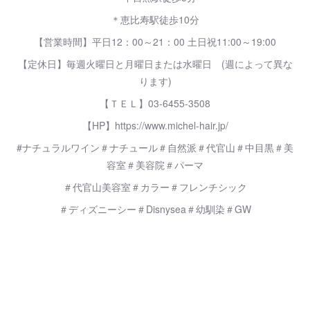
＊恵比寿駅徒歩10分
【営業時間】平日12：00～21：00 土日祝11:00～19:00
【定休日】毎週火曜日と月曜日または水曜日 (週によって異な
ります)
【ＴＥＬ】03-6455-3508
【HP】https://www.michel-hair.jp/
#ナチュラルワイン＃ナチュール＃自然派＃代官山＃中目黒＃美
容室＃美容院＃パーマ
＃代官山美容室＃カラー＃フレンチシック
＃ディズニーシー＃Disnysea＃幼馴染＃GW