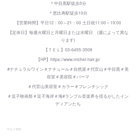
＊中目黒駅徒歩5分
＊恵比寿駅徒歩10分
【営業時間】平日12：00～21：00 土日祝11:00～19:00
【定休日】毎週火曜日と月曜日または水曜日 (週によって異な
ります)
【ＴＥＬ】03-6455-3508
【HP】https://www.michel-hair.jp/
#ナチュラルワイン＃ナチュール＃自然派＃代官山＃中目黒＃美
容室＃美容院＃パーマ
＃代官山美容室＃カラー＃フレンチシック
＃逗子映画祭＃逗子海岸＃海#ランブル音楽界を揺るがしたイン
ディアンたち
ウエノ
(
93
)