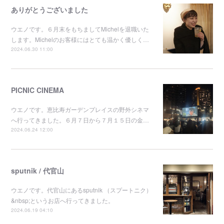
ありがとうございました
ウエノです。６月末をもちましてMichelを退職いた
します。Michelのお客様にはとても温かく優しく…
2024.06.30 11:00
PICNIC CINEMA
ウエノです。恵比寿ガーデンプレイスの野外シネマ
へ行ってきました。６月７日から７月１５日の金…
2024.06.24 12:00
sputnik / 代官山
ウエノです。代官山にあるsputnik （スプートニク）
&nbsp;というお店へ行ってきました。
2024.06.19 04:10