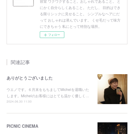
容室 ワクワクすること。おしゃれであること。 と
にかく自分らしくあること。 ただし、 目的はでき
る限りシックに見せること。 シンプルなヘアにだ
って おしゃれは潜んでいます。 くせ毛だって味方
にできちゃう 私にとって特別な場所。
フォロー
関連記事
ありがとうございました
ウエノです。６月末をもちましてMichelを退職いた
します。Michelのお客様にはとても温かく優しく…
2024.06.30 11:00
PICNIC CINEMA