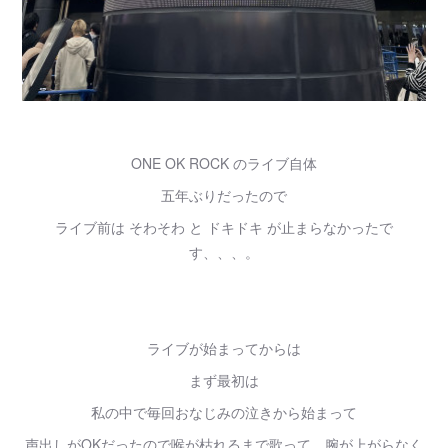
ONE OK ROCK のライブ自体
五年ぶりだったので
ライブ前は そわそわ と ドキドキ が止まらなかったで
す、、、。
ライブが始まってからは
まず最初は
私の中で毎回おなじみの泣きから始まって
声出しがOKだったので喉が枯れるまで歌って、腕が上がらなく