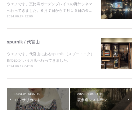
ウエノです。恵比寿ガーデンプレイスの野外シネマ
へ行ってきました。６月７日から７月１５日の金…
2024.06.24 12:00
sputnik / 代官山
ウエノです。代官山にあるsputnik （スプートニク）
&nbsp;というお店へ行ってきました。
2024.06.19 04:10
2023.04.13 07:10
2023.04.06 04:44
バッサリカット
表参道レストラン