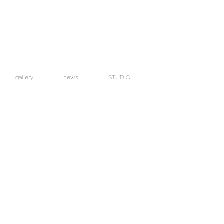
gallery
news
STUDIO