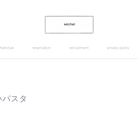
hairstyle
reservation
recruitment
privacy policy
いパスタ