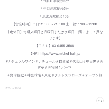
＊代官山駅徒歩3分
＊中目黒駅徒歩5分
＊恵比寿駅徒歩10分
【営業時間】平日12：00～21：00 土日祝11:00～19:00
【定休日】毎週火曜日と月曜日または水曜日 (週によって異な
ります)
【ＴＥＬ】03-6455-3508
【HP】https://www.michel-hair.jp/
#ナチュラルワイン＃ナチュール＃自然派＃代官山＃中目黒＃美
容室＃美容院＃パーマ
＃野球観戦＃神宮球場＃東京ヤクルトスワローズ＃オープン戦
オオハシ
(
139
)