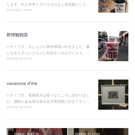
します。約２年半ナカワタセのもと美容師として…
2025.08.31 09:00
野球観戦⑧
ハナミです。久しぶりに神宮球場へ行きました。夏
になるとさらにグルメに気合をいれるヤクルト。…
2025.08.24 02:15
vacances d'été
ハナミです。長期休みは様々なところに出かけまし
た。浦和にある埼玉県立近代美術館に行きアティ…
2025.08.18 03:24
2023.03.16 03:52
2023.03.11 07:42