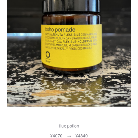
flux potion
¥4070 → ¥4840