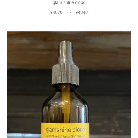
glam shine cloud
¥4070 → ¥4840