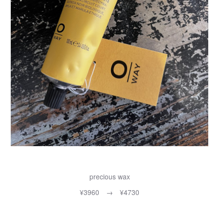
precious wax
¥3960 → ¥4730