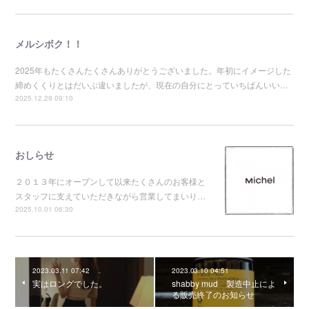
メルシボク！！
2025年もたくさんたくさんありがとうございました。年初にイメージした
締めくくりとはだいぶ違いましたが、現在の自分にとっていちばんいい…
2025.12.29 09:10
おしらせ
２０１３年にオープンして以来たくさんのお客様と
スタッフに支えていただきながら営業してまいり…
2025.10.01 06:30
2023.03.11 07:42
2023.03.10 04:51
実はロングでした。
shabby mud 製造中止によ
る販売終了のお知らせ