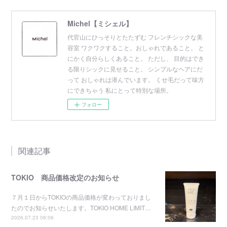
Michel【ミシェル】
代官山にひっそりとたたずむ フレンチシックな美
容室 ワクワクすること。おしゃれであること。 と
にかく自分らしくあること。 ただし、 目的はでき
る限りシックに見せること。 シンプルなヘアにだ
って おしゃれは潜んでいます。 くせ毛だって味方
にできちゃう 私にとって特別な場所。
フォロー
関連記事
TOKIO 商品価格改定のお知らせ
７月１日からTOKIOの商品価格が変わっておりまし
たのでお知らせいたします。TOKIO HOME LIMIT…
2026.07.23 08:06