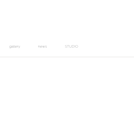
gallery
news
STUDIO