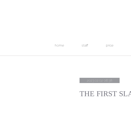
home
staff
price
2023.02.02 06:38
THE FIRST S