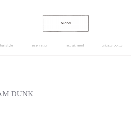
hairstyle
reservation
recruitment
privacy policy
LAM DUNK