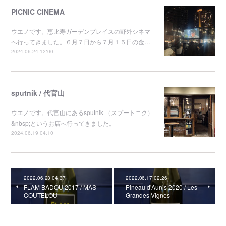
PICNIC CINEMA
ウエノです。恵比寿ガーデンプレイスの野外シネマ
へ行ってきました。６月７日から７月１５日の金…
2024.06.24 12:00
sputnik / 代官山
ウエノです。代官山にあるsputnik （スプートニク）
&nbsp;というお店へ行ってきました。
2024.06.19 04:10
2022.06.23 04:37
2022.06.17 02:26
FLAM BADOU 2017 / MAS
Pineau d'Aunis 2020 / Les
COUTELOU
Grandes Vignes