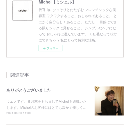
Michel【ミシェル】
代官山にひっそりとたたずむ フレンチシックな美
容室 ワクワクすること。おしゃれであること。 と
にかく自分らしくあること。 ただし、 目的はでき
る限りシックに見せること。 シンプルなヘアにだ
って おしゃれは潜んでいます。 くせ毛だって味方
にできちゃう 私にとって特別な場所。
フォロー
関連記事
ありがとうございました
ウエノです。６月末をもちましてMichelを退職いた
します。Michelのお客様にはとても温かく優しく…
2024.06.30 11:00