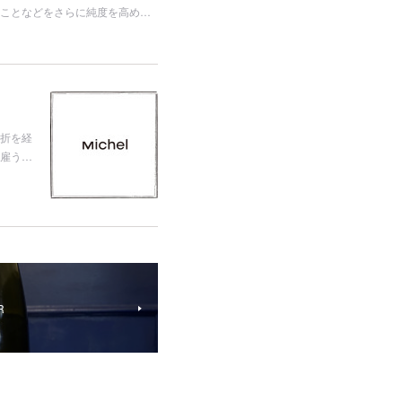
ことなどをさらに純度を高め…
折を経
を雇う…
R