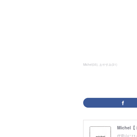
Michel
(
35
)
おやすみ
(
31
)
Michel
代官山にひ