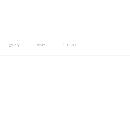
gallery
news
STUDIO