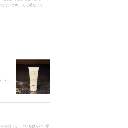
潜んでいます。 くせ毛だって
→
 → ¥…
在の自分にとっていちばんいい形