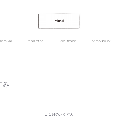
hairstyle
reservation
recruitment
privacy policy
すみ
１１月のおやすみ