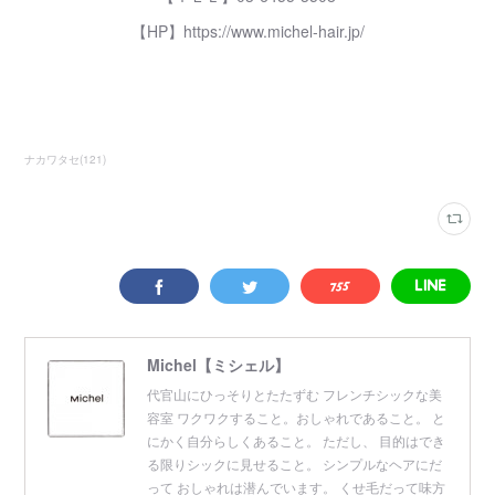
【HP】https://www.michel-hair.jp/
ナカワタセ
(
121
)
Michel【ミシェル】
代官山にひっそりとたたずむ フレンチシックな美
容室 ワクワクすること。おしゃれであること。 と
にかく自分らしくあること。 ただし、 目的はでき
る限りシックに見せること。 シンプルなヘアにだ
って おしゃれは潜んでいます。 くせ毛だって味方