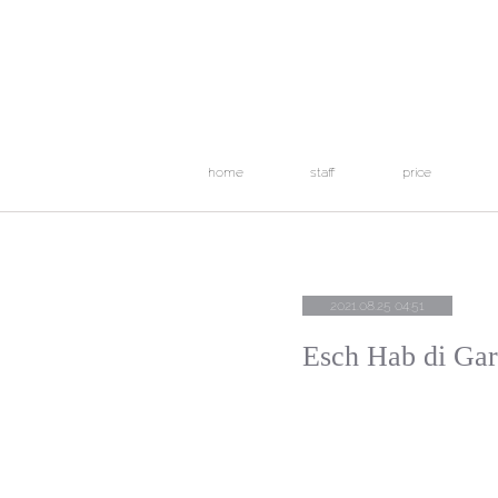
home
staff
price
2021.08.25 04:51
Esch Hab di Gar