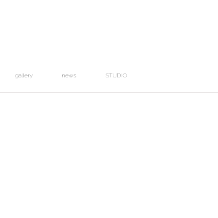
gallery
news
STUDIO