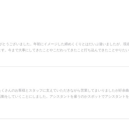
りがとうございました。年初にイメージした締めくくりとはだいぶ違いましたが、現
ます。今まで大事にしてきたことやこだわってきたこと打ち込んできたことやりたい
たくさんのお客様とスタッフに支えていただきながら営業してまいりましたが紆余曲
lの活動をしていくことにしました。アシスタントを雇うのかスポットでアシスタント