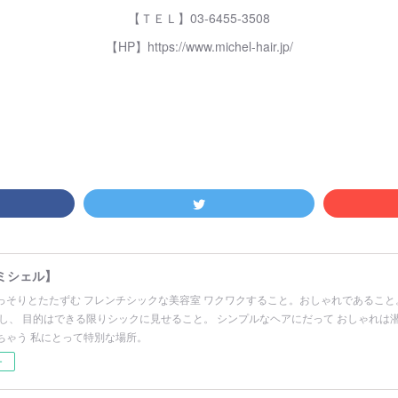
【ＴＥＬ】03-6455-3508
【HP】https://www.michel-hair.jp/
【ミシェル】
っそりとたたずむ フレンチシックな美容室 ワクワクすること。おしゃれであること
だし、 目的はできる限りシックに見せること。 シンプルなヘアにだって おしゃれは
ちゃう 私にとって特別な場所。
ー