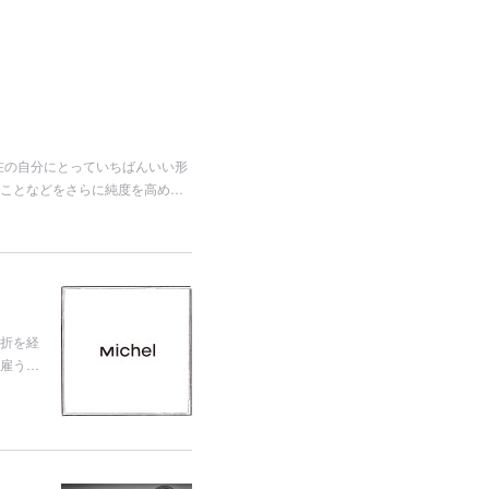
在の自分にとっていちばんいい形
ことなどをさらに純度を高め…
折を経
を雇う…