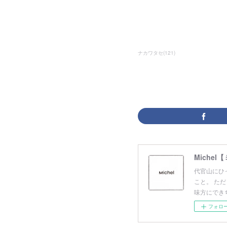
ナカワタセ
(
121
)
Michel
代官山にひ
こと。 た
味方にでき
フォロ