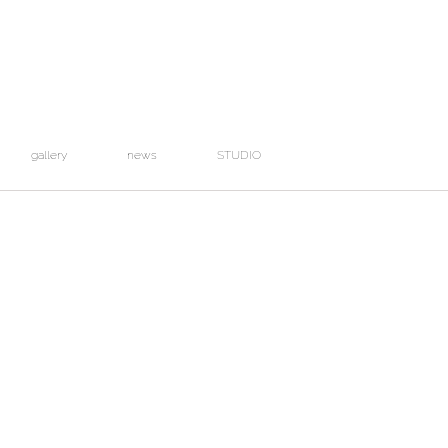
gallery
news
STUDIO