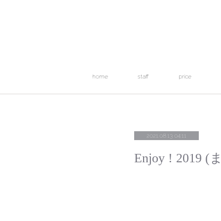
home
staff
price
2021.08.13 04:11
Enjoy ! 20