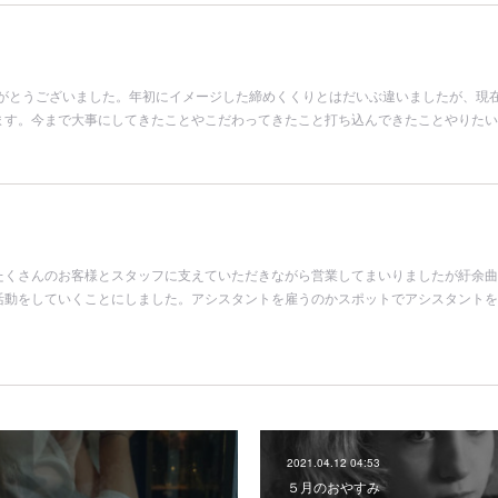
りがとうございました。年初にイメージした締めくくりとはだいぶ違いましたが、現
ます。今まで大事にしてきたことやこだわってきたこと打ち込んできたことやりたい
たくさんのお客様とスタッフに支えていただきながら営業してまいりましたが紆余曲
lの活動をしていくことにしました。アシスタントを雇うのかスポットでアシスタント
2021.04.12 04:53
５月のおやすみ