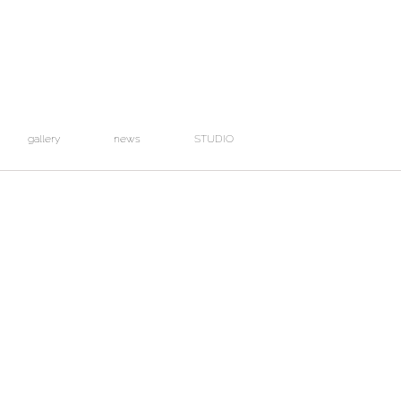
gallery
news
STUDIO